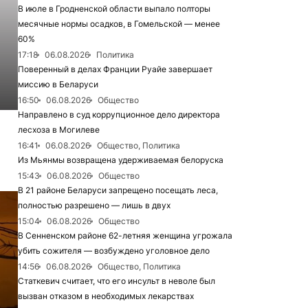
В июле в Гродненской области выпало полторы
месячные нормы осадков, в Гомельской — менее
60%
17:18
06.08.2026
Политика
Поверенный в делах Франции Руайе завершает
миссию в Беларуси
16:50
06.08.2026
Общество
Направлено в суд коррупционное дело директора
лесхоза в Могилеве
16:41
06.08.2026
Общество, Политика
Из Мьянмы возвращена удерживаемая белоруска
15:43
06.08.2026
Общество
В 21 районе Беларуси запрещено посещать леса,
полностью разрешено — лишь в двух
15:04
06.08.2026
Общество
В Сенненском районе 62-летняя женщина угрожала
убить сожителя — возбуждено уголовное дело
14:56
06.08.2026
Общество, Политика
Статкевич считает, что его инсульт в неволе был
вызван отказом в необходимых лекарствах