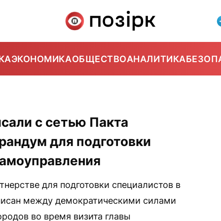
КА
ЭКОНОМИКА
ОБЩЕСТВО
АНАЛИТИКА
БЕЗОП
сали с сетью Пакта
рандум для подготовки
самоуправления
нерстве для подготовки специалистов в
писан между демократическими силами
ородов во время визита главы