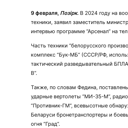
9 февраля,
Позірк
.
В 2024 году на во
техники, заявил заместитель минист
интервью программе “Арсенал“ на тел
Часть техники “белорусского произво
комплекс “Бук-МБ“ (СССР/РФ, исполь
тактический разведывательный БПЛА 
В“.
Также, по словам Федина, поставлен
ударные вертолеты “МИ-35-М“, ради
“Противник-ГМ“, всевысотные обнару
Беларуси бронетранспортеры и боев
огня “Град“.