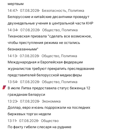
мертвым
14:47
07.08.2026
Безопасность, Политика
Белорусские и китайские десантники проведут
двухнедельные учения в центральной части КНР
14:34
07.08.2026
Общество, Политика
Тихановская призвала "сделать все возможное,
чтобы преступления режима не остались
безнаказанными"
14:13
07.08.2026
Общество, Политика
Международная и Европейская федерации
журналистов требуют прекратить преследование
представителей белорусской медиасферы
13:54
07.08.2026
Общество, Политика
В июле Литва предоставила статус беженца 12
гражданам Беларуси
13:23
07.08.2026
Экономика
Доллар, евро и юань подорожали на последних
биржевых торгах недели
13:11
07.08.2026
Общество
По факту гибели слесаря на руднике