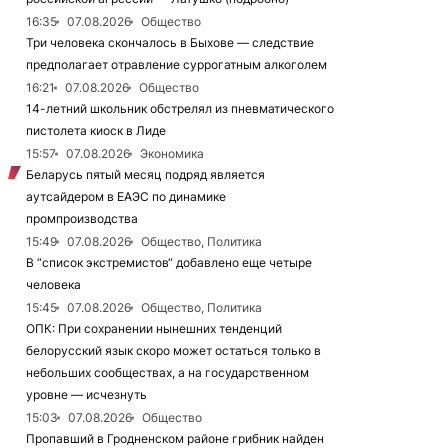
16:35
07.08.2026
Общество
Три человека скончалось в Быхове — следствие
предполагает отравление суррогатным алкоголем
16:21
07.08.2026
Общество
14-летний школьник обстрелял из пневматического
пистолета киоск в Лиде
15:57
07.08.2026
Экономика
Беларусь пятый месяц подряд является
аутсайдером в ЕАЭС по динамике
промпроизводства
15:49
07.08.2026
Общество, Политика
В “список экстремистов“ добавлено еще четыре
человека
15:45
07.08.2026
Общество, Политика
ОПК: При сохранении нынешних тенденций
белорусский язык скоро может остаться только в
небольших сообществах, а на государственном
уровне — исчезнуть
15:03
07.08.2026
Общество
Пропавший в Гродненском районе грибник найден