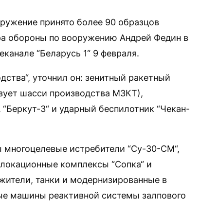
оружение принято более 90 образцов
ра обороны по вооружению Андрей Федин в
еканале “Беларусь 1“ 9 февраля.
дства“, уточнил он: зенитный ракетный
зует шасси производства МЗКТ),
“Беркут-3“ и ударный беспилотник “Чекан-
ы многоцелевые истребители “Су-30-СМ“,
олокационные комплексы “Сопка“ и
жители, танки и модернизированные в
ые машины реактивной системы залпового