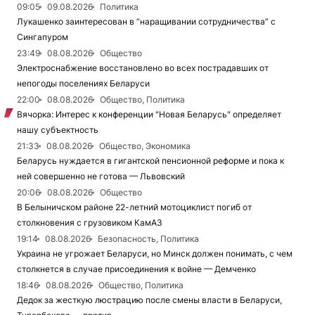
09:05
09.08.2026
Политика
Лукашенко заинтересован в “наращивании сотрудничества” с
Сингапуром
23:49
08.08.2026
Общество
Электроснабжение восстановлено во всех пострадавших от
непогоды поселениях Беларуси
22:00
08.08.2026
Общество, Политика
Вячорка: Интерес к конференции "Новая Беларусь" определяет
нашу субъектность
21:33
08.08.2026
Общество, Экономика
Беларусь нуждается в гигантской пенсионной реформе и пока к
ней совершенно не готова — Львовский
20:06
08.08.2026
Общество
В Белыничском районе 22-летний мотоциклист погиб от
столкновения с грузовиком КамАЗ
19:14
08.08.2026
Безопасность, Политика
Украина не угрожает Беларуси, но Минск должен понимать, с чем
столкнется в случае присоединения к войне — Демченко
18:46
08.08.2026
Общество, Политика
Дедок за жесткую люстрацию после смены власти в Беларуси,