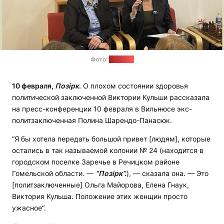
Фото:
"Позірк"
10 февраля,
Позірк
.
О плохом состоянии здоровья
политической заключенной Виктории Кульши рассказала
на пресс-конференции 10 февраля в Вильнюсе экс-
политзаключенная Полина Шарендо-Панасюк.
“Я бы хотела передать большой привет [людям], которые
остались в так называемой колонии № 24 (находится в
городском поселке Заречье в Речицком районе
Гомельской области. —
“Позірк”.
), — сказала она. — Это
[политзаключенные] Ольга Майорова, Елена Гнаук,
Виктория Кульша. Положение этих женщин просто
ужасное“.