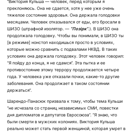
“Виктория Кульша — человек, перед которым я
преклоняюсь. Она не сдается, хотя у нее уже очень
тяжелое состояние здоровья. Она держала голодовки
месяцами. Человек отказывался от еды, его бросали в
ШИЗО (штрафной изолятор. —
“Позірк”
.). В ШИЗО она
продолжала голодовку. Чтобы вы понимали, в ШИЗО ты
[в режиме] нонстоп находишься просто в условиях,
которые можно сравнить с подвалами НКВД. В таких
условиях она держала голодовку. Этот человек говорил:
“Я пойду до конца, я не сдамся“. Эта пытка и ее
противостояние этому террору продолжается четыре
года. У человека уже отказали почки, какие-то другие
заболевания. Она продолжает в таком состоянии
держаться“.
Шарендо-Панасюк призвала к тому, чтобы тема Кульши
“не исчезала со страниц независимых СМИ, повестки
дня дипломатов и депутатов Евросоюза”. “Я знаю, что
были смерти в мужских колониях. Виктория Кульша
реально может стать первой женщиной, которая умрет в