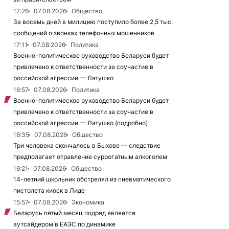
17:26
07.08.2026
Общество
За восемь дней в милицию поступило более 2,5 тыс.
сообщений о звонках телефонных мошенников
17:11
07.08.2026
Политика
Военно-политическое руководство Беларуси будет
привлечено к ответственности за соучастие в
российской агрессии — Латушко
16:57
07.08.2026
Политика
Военно-политическое руководство Беларуси будет
привлечено к ответственности за соучастие в
российской агрессии — Латушко (подробно)
16:35
07.08.2026
Общество
Три человека скончалось в Быхове — следствие
предполагает отравление суррогатным алкоголем
16:21
07.08.2026
Общество
14-летний школьник обстрелял из пневматического
пистолета киоск в Лиде
15:57
07.08.2026
Экономика
Беларусь пятый месяц подряд является
аутсайдером в ЕАЭС по динамике