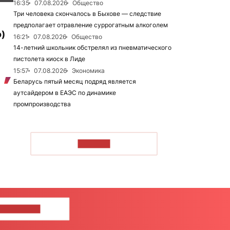
16:35
07.08.2026
Общество
Три человека скончалось в Быхове — следствие
предполагает отравление суррогатным алкоголем
)
16:21
07.08.2026
Общество
14-летний школьник обстрелял из пневматического
пистолета киоск в Лиде
15:57
07.08.2026
Экономика
Беларусь пятый месяц подряд является
аутсайдером в ЕАЭС по динамике
промпроизводства
ЧИТАТЬ
ШИТЕ НАМ