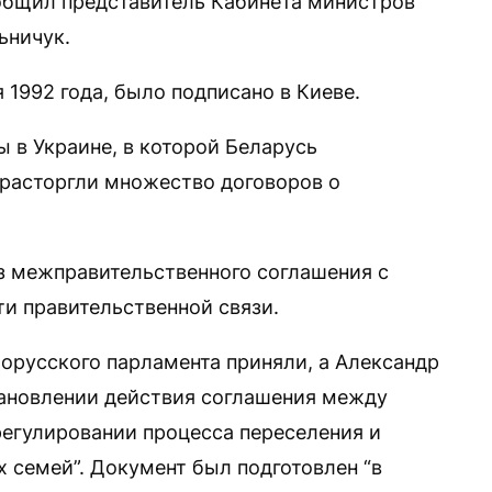
общил представитель Кабинета министров
ьничук.
 1992 года, было подписано в Киеве.
 в Украине, в которой Беларусь
расторгли множество договоров о
з межправительственного соглашения с
ти правительственной связи.
лорусского парламента приняли, а Александр
тановлении действия соглашения между
регулировании процесса переселения и
х семей”. Документ был подготовлен “в