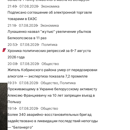
21:46
07.08.2026
Экономика
Подписано соглашение об электронной торговле
товарами в ЕАЭС
21:16
07.08.2026
Экономика
Лукашенко назвал "жутью" увеличение убытков
Белкоопсоюза в 11 раз
20:53
07.08.2026
Политика
Хроника политических репрессий за 6–7 августа
2026 года
20:08
07.08.2026
Общество
Житель Кобринского района умер от передозировки
алкоголя — экспертиза показала 7,2 промилле
19:31
07.08.2026
Общество, Политика
Проживающему в Украине белорусскому активисту
Алексею Францкевичу на 10 лет запрещен въезд в
Польшу
19:14
07.08.2026
Общество
Более 340 аварийно-восстановительных бригад
задействовано в ликвидации последствий непогоды
— "Белэнерго"