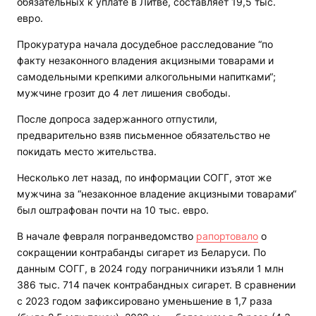
обязательных к уплате в Литве, составляет 19,5 тыс.
евро.
Прокуратура начала досудебное расследование “по
факту незаконного владения акцизными товарами и
самодельными крепкими алкогольными напитками“;
мужчине грозит до 4 лет лишения свободы.
После допроса задержанного отпустили,
предварительно взяв письменное обязательство не
покидать место жительства.
Несколько лет назад, по информации СОГГ, этот же
мужчина за “незаконное владение акцизными товарами“
был оштрафован почти на 10 тыс. евро.
В начале февраля погранведомство
рапортовало
о
сокращении контрабанды сигарет из Беларуси. По
данным СОГГ, в 2024 году пограничники изъяли 1 млн
386 тыс. 714 пачек контрабандных сигарет. В сравнении
с 2023 годом зафиксировано уменьшение в 1,7 раза