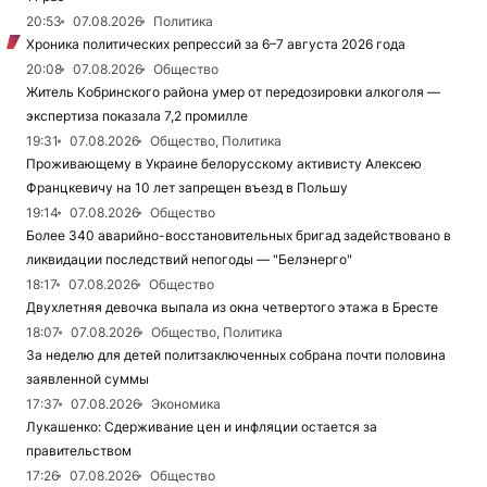
20:53
07.08.2026
Политика
Хроника политических репрессий за 6–7 августа 2026 года
20:08
07.08.2026
Общество
Житель Кобринского района умер от передозировки алкоголя —
экспертиза показала 7,2 промилле
19:31
07.08.2026
Общество, Политика
Проживающему в Украине белорусскому активисту Алексею
Францкевичу на 10 лет запрещен въезд в Польшу
19:14
07.08.2026
Общество
Более 340 аварийно-восстановительных бригад задействовано в
ликвидации последствий непогоды — "Белэнерго"
18:17
07.08.2026
Общество
Двухлетняя девочка выпала из окна четвертого этажа в Бресте
18:07
07.08.2026
Общество, Политика
За неделю для детей политзаключенных собрана почти половина
заявленной суммы
17:37
07.08.2026
Экономика
Лукашенко: Сдерживание цен и инфляции остается за
правительством
17:26
07.08.2026
Общество