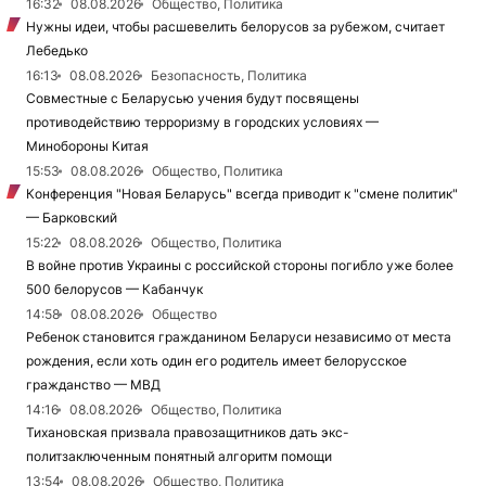
16:32
08.08.2026
Общество, Политика
Нужны идеи, чтобы расшевелить белорусов за рубежом, считает
Лебедько
16:13
08.08.2026
Безопасность, Политика
Совместные с Беларусью учения будут посвящены
противодействию терроризму в городских условиях —
Минобороны Китая
15:53
08.08.2026
Общество, Политика
Конференция "Новая Беларусь" всегда приводит к "смене политик"
— Барковский
15:22
08.08.2026
Общество, Политика
В войне против Украины с российской стороны погибло уже более
500 белорусов — Кабанчук
14:58
08.08.2026
Общество
Ребенок становится гражданином Беларуси независимо от места
рождения, если хоть один его родитель имеет белорусское
гражданство — МВД
14:16
08.08.2026
Общество, Политика
Тихановская призвала правозащитников дать экс-
политзаключенным понятный алгоритм помощи
13:54
08.08.2026
Общество, Политика