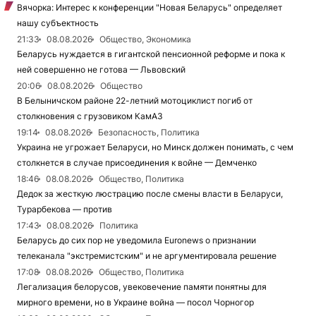
Вячорка: Интерес к конференции "Новая Беларусь" определяет
нашу субъектность
21:33
08.08.2026
Общество, Экономика
Беларусь нуждается в гигантской пенсионной реформе и пока к
ней совершенно не готова — Львовский
20:06
08.08.2026
Общество
В Белыничском районе 22-летний мотоциклист погиб от
столкновения с грузовиком КамАЗ
19:14
08.08.2026
Безопасность, Политика
Украина не угрожает Беларуси, но Минск должен понимать, с чем
столкнется в случае присоединения к войне — Демченко
18:46
08.08.2026
Общество, Политика
Дедок за жесткую люстрацию после смены власти в Беларуси,
Турарбекова — против
17:43
08.08.2026
Политика
Беларусь до сих пор не уведомила Euronews о признании
телеканала "экстремистским" и не аргументировала решение
17:08
08.08.2026
Общество, Политика
Легализация белорусов, увековечение памяти понятны для
мирного времени, но в Украине война — посол Чорногор