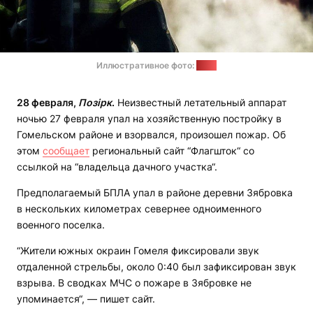
Иллюстративное фото:
МЧС
28 февраля,
Позірк
.
Неизвестный летательный аппарат
ночью 27 февраля упал на хозяйственную постройку в
Гомельском районе и взорвался, произошел пожар. Об
этом
сообщает
региональный сайт “Флагшток“ со
ссылкой на “владельца дачного участка“.
Предполагаемый БПЛА упал в районе деревни Зябровка
в нескольких километрах севернее одноименного
военного поселка.
“Жители южных окраин Гомеля фиксировали звук
отдаленной стрельбы, около 0:40 был зафиксирован звук
взрыва. В сводках МЧС о пожаре в Зябровке не
упоминается“, — пишет сайт.