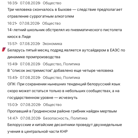
16:35
07.08.2026
Общество
Три человека скончалось в Быхове — следствие предполагает
отравление суррогатным алкоголем
16:21
07.08.2026
Общество
14-летний школьник обстрелял из пневматического пистолета
киоск в Лиде
15:57
07.08.2026
Экономика
Беларусь пятый месяц подряд является аутсайдером в ЕАЭС по
динамике промпроизводства
15:49
07.08.2026
Общество, Политика
В “список экстремистов“ добавлено еще четыре человека
15:45
07.08.2026
Общество, Политика
ОПК: При сохранении нынешних тенденций белорусский язык
скоро может остаться только в небольших сообществах, а на
государственном уровне — исчезнуть
15:03
07.08.2026
Общество
Пропавший в Гродненском районе грибник найден мертвым
14:47
07.08.2026
Безопасность, Политика
Белорусские и китайские десантники проведут двухнедельные
учения в центральной части КНР