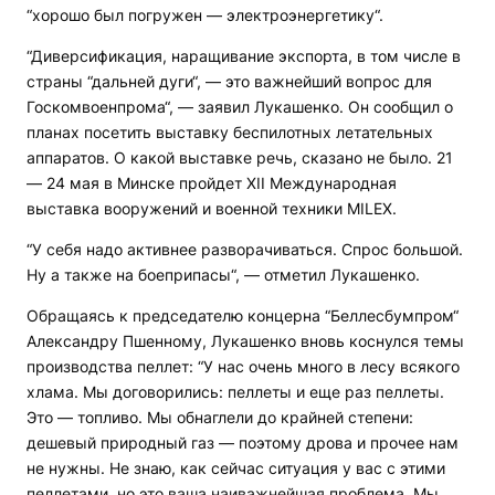
“хорошо был погружен — электроэнергетику“.
“Диверсификация, наращивание экспорта, в том числе в
страны “дальней дуги“, — это важнейший вопрос для
Госкомвоенпрома“, — заявил Лукашенко. Он сообщил о
планах посетить выставку беспилотных летательных
аппаратов. О какой выставке речь, сказано не было. 21
— 24 мая в Минске пройдет XII Международная
выставка вооружений и военной техники MILEX.
“У себя надо активнее разворачиваться. Спрос большой.
Ну а также на боеприпасы“, — отметил Лукашенко.
Обращаясь к председателю концерна “Беллесбумпром“
Александру Пшенному, Лукашенко вновь коснулся темы
производства пеллет: “У нас очень много в лесу всякого
хлама. Мы договорились: пеллеты и еще раз пеллеты.
Это — топливо. Мы обнаглели до крайней степени:
дешевый природный газ — поэтому дрова и прочее нам
не нужны. Не знаю, как сейчас ситуация у вас с этими
пеллетами, но это ваша наиважнейшая проблема. Мы