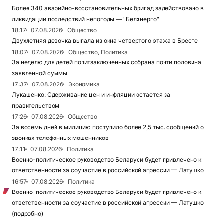
Более 340 аварийно-восстановительных бригад задействовано в
ликвидации последствий непогоды — "Белэнерго"
18:17
07.08.2026
Общество
Двухлетняя девочка выпала из окна четвертого этажа в Бресте
18:07
07.08.2026
Общество, Политика
За неделю для детей политзаключенных собрана почти половина
заявленной суммы
17:37
07.08.2026
Экономика
Лукашенко: Сдерживание цен и инфляции остается за
правительством
17:26
07.08.2026
Общество
За восемь дней в милицию поступило более 2,5 тыс. сообщений о
звонках телефонных мошенников
17:11
07.08.2026
Политика
Военно-политическое руководство Беларуси будет привлечено к
ответственности за соучастие в российской агрессии — Латушко
16:57
07.08.2026
Политика
Военно-политическое руководство Беларуси будет привлечено к
ответственности за соучастие в российской агрессии — Латушко
(подробно)