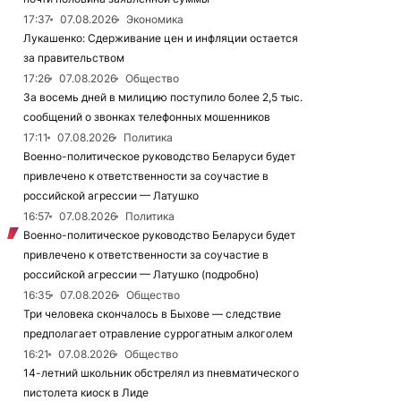
17:37
07.08.2026
Экономика
Лукашенко: Сдерживание цен и инфляции остается
за правительством
17:26
07.08.2026
Общество
За восемь дней в милицию поступило более 2,5 тыс.
сообщений о звонках телефонных мошенников
17:11
07.08.2026
Политика
Военно-политическое руководство Беларуси будет
привлечено к ответственности за соучастие в
российской агрессии — Латушко
16:57
07.08.2026
Политика
Военно-политическое руководство Беларуси будет
привлечено к ответственности за соучастие в
российской агрессии — Латушко (подробно)
16:35
07.08.2026
Общество
Три человека скончалось в Быхове — следствие
предполагает отравление суррогатным алкоголем
16:21
07.08.2026
Общество
14-летний школьник обстрелял из пневматического
пистолета киоск в Лиде