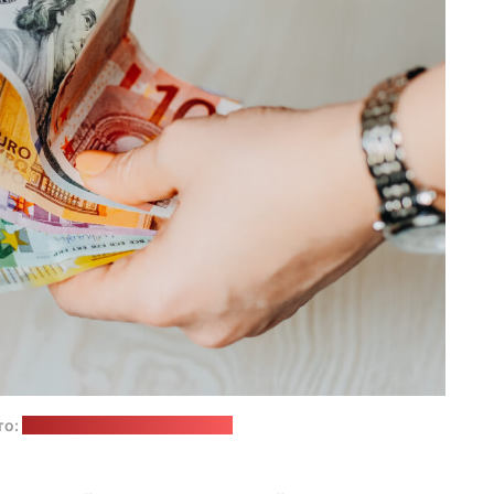
то:
Omid Armin / unsplash.com