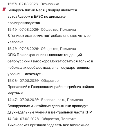
15:57
07.08.2026
Экономика
Беларусь пятый месяц подряд является
аутсайдером в ЕАЭС по динамике
промпроизводства
15:49
07.08.2026
Общество, Политика
В “список экстремистов“ добавлено еще четыре
человека
15:45
07.08.2026
Общество, Политика
ОПК: При сохранении нынешних тенденций
белорусский язык скоро может остаться только в
небольших сообществах, а на государственном
уровне — исчезнуть
15:03
07.08.2026
Общество
Пропавший в Гродненском районе грибник найден
мертвым
14:47
07.08.2026
Безопасность, Политика
Белорусские и китайские десантники проведут
двухнедельные учения в центральной части КНР
14:34
07.08.2026
Общество, Политика
Тихановская призвала "сделать все возможное,