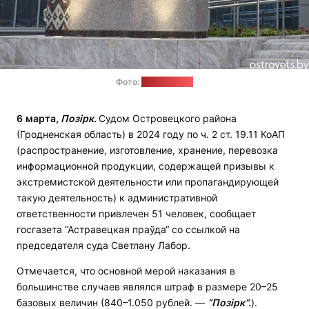
Фото:
ostrovets.by
6
марта,
Позірк
.
Судом Островецкого района
(Гродненская область) в 2024 году по ч. 2 ст. 19.11 КоАП
(распространение, изготовление, хранение, перевозка
информационной продукции, содержащей призывы к
экстремистской деятельности или пропагандирующей
такую деятельность) к административной
ответственности привлечен 51 человек, сообщает
госгазета “Астравецкая праўда“ со ссылкой на
председателя суда Светлану Лабор.
Отмечается, что основной мерой наказания в
большинстве случаев являлся штраф в размере 20–25
базовых величин (840–1.050 рублей. —
“Позірк“.
).