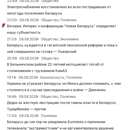
23:49
08.08.2026
Общество
Электроснабжение восстановлено во всех пострадавших от
непогоды поселениях Беларуси
22:00
08.08.2026
Общество, Политика
Вячорка: Интерес к конференции "Новая Беларусь" определяет
нашу субъектность
21:33
08.08.2026
Общество, Экономика
Беларусь нуждается в гигантской пенсионной реформе и пока к
ней совершенно не готова — Львовский
20:06
08.08.2026
Общество
В Белыничском районе 22-летний мотоциклист погиб от
столкновения с грузовиком КамАЗ
19:14
08.08.2026
Безопасность, Политика
Украина не угрожает Беларуси, но Минск должен понимать, с чем
столкнется в случае присоединения к войне — Демченко
18:46
08.08.2026
Общество, Политика
Дедок за жесткую люстрацию после смены власти в Беларуси,
Турарбекова — против
17:43
08.08.2026
Политика
Беларусь до сих пор не уведомила Euronews о признании
телеканала "экстремистским" и не аргументировала решение