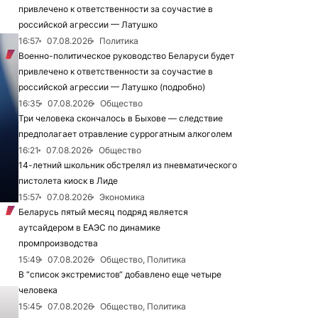
привлечено к ответственности за соучастие в
российской агрессии — Латушко
16:57
07.08.2026
Политика
Военно-политическое руководство Беларуси будет
привлечено к ответственности за соучастие в
российской агрессии — Латушко (подробно)
16:35
07.08.2026
Общество
Три человека скончалось в Быхове — следствие
предполагает отравление суррогатным алкоголем
16:21
07.08.2026
Общество
14-летний школьник обстрелял из пневматического
пистолета киоск в Лиде
15:57
07.08.2026
Экономика
Беларусь пятый месяц подряд является
аутсайдером в ЕАЭС по динамике
промпроизводства
15:49
07.08.2026
Общество, Политика
В “список экстремистов“ добавлено еще четыре
человека
15:45
07.08.2026
Общество, Политика