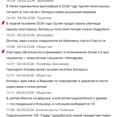
14:09
06.08.2026
Экономика
В Литве перехвачена крупнейшая в 2026 году партия нелегальных
сигарет, в том числе с белорусскими акцизными марками
14:04
06.08.2026
Политика
В первой половине 2026 года Грузия предоставила убежище
одному иностранцу, белорусы получили четыре отказа (подробно)
13:27
06.08.2026
Экономика
Доллар, евро и юань подорожали на биржевых торгах 6 августа
13:26
06.08.2026
Общество
Ежегодно офтальмологи принимают в поликлиниках более 2,5 млн
пациентов — внештатный специалист Минздрава
12:57
06.08.2026
Политика, Экономика
Президент Алжира может вскоре посетить Беларусь
12:17
06.08.2026
Общество
Белорус арестован в Варшаве по подозрению в хранении и сбыте
наркотиков и психотропов
12:11
06.08.2026
Общество
В центре Минска на девушку упали ветви надломленного дерева
— пострадавшая в больнице, в ситуации разбирается СК
11:58
06.08.2026
Безопасность, Политика
Подсанкционное "КБ "Радар" разработало новый передатчик помех