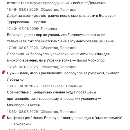
столкнется в случае присоединения к войне — Демченко
18:46
08.08.2026
Общество, Политика
Дедок за жесткую люстрацию после смены власти в Беларуси,
Турарбекова — против
17:43
08.08.2026
Политика
Беларусь до сих пор не уведомила Euronews о признании
телеканала "экстремистским" и не аргументировала решение
17:08
08.08.2026
Общество, Политика
Легализация белорусов, увековечение памяти понятны для
мирного времени, но в Украине война — посол Чорногор
16:32
08.08.2026
Общество, Политика
Нужны идеи, чтобы расшевелить белорусов за рубежом, считает
Лебедько
16:13
08.08.2026
Безопасность, Политика
Совместные с Беларусью учения будут посвящены
противодействию терроризму в городских условиях —
Минобороны Китая
15:53
08.08.2026
Общество, Политика
Конференция "Новая Беларусь" всегда приводит к "смене политик"
— Барковский