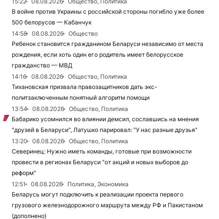
15:22
08.08.2026
Общество, Политика
В войне против Украины с российской стороны погибло уже более
500 белорусов — Кабанчук
14:58
08.08.2026
Общество
Ребенок становится гражданином Беларуси независимо от места
рождения, если хоть один его родитель имеет белорусское
гражданство — МВД
14:16
08.08.2026
Общество, Политика
Тихановская призвала правозащитников дать экс-
политзаключенным понятный алгоритм помощи
13:54
08.08.2026
Общество, Политика
Бабарико усомнился во влиянии демсил, сославшись на мнения
"друзей в Беларуси", Латушко парировал: "У нас разные друзья"
13:20
08.08.2026
Общество, Политика
Северинец: Нужно иметь команды, готовые при возможности
провести в регионах Беларуси "от акций и новых выборов до
реформ"
12:51
08.08.2026
Политика, Экономика
Беларусь могут подключить к реализации проекта первого
грузового железнодорожного маршрута между РФ и Пакистаном
(дополнено)