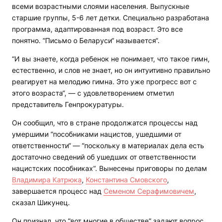
всеми возрастными слоями населения. Выпускные
старшие группы, 5-6 лет детки. Специально разработана
программа, адаптированная под возраст. Это все
понятно. “Письмо о Беларуси“ называется“.
“И вы знаете, когда ребенок не понимает, что такое гимн,
естественно, и слов не знает, но он интуитивно правильно
реагирует на мелодию гимна. Это уже прогресс вот с
этого возраста“, — с удовлетворением отметил
представитель Генпрокуратуры.
Он сообщил, что в стране продолжатся процессы над
умершими “пособниками нацистов, ушедшими от
ответственности“ — “поскольку в материалах дела есть
достаточно сведений об ушедших от ответственности
нацистских пособниках“. Вынесены приговоры по делам
Владимира Катрюка
,
Константина Смовского
,
завершается процесс над
Семеном Серафимовичем
,
сказал Шикунец.
Он признал, что “вот многие в обществе“ задают вопрос,