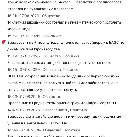
Три человека скончалось в Быхове — следствие предполагает
отравление суррогатным алкоголем
16:21
07.08.2026
Общество
14-летний школьник обстрелял из пневматического пистолета
киоск в Лиде
15:57
07.08.2026
Экономика
Беларусь пятый месяц подряд является аутсайдером в ЕАЭС по
динамике промпроизводства
15:49
07.08.2026
Общество, Политика
В “список экстремистов“ добавлено еще четыре человека
15:45
07.08.2026
Общество, Политика
ОПК: При сохранении нынешних тенденций белорусский язык
скоро может остаться только в небольших сообществах, а на
государственном уровне — исчезнуть
15:03
07.08.2026
Общество
Пропавший в Гродненском районе грибник найден мертвым
14:47
07.08.2026
Безопасность, Политика
Белорусские и китайские десантники проведут двухнедельные
учения в центральной части КНР
14:34
07.08.2026
Общество, Политика
Тихановская призвала "сделать все возможное, чтобы