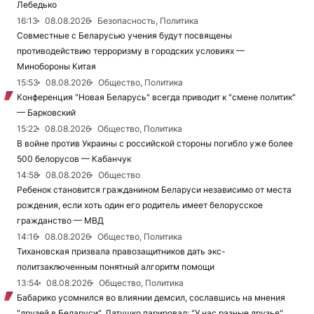
Лебедько
16:13
08.08.2026
Безопасность, Политика
Совместные с Беларусью учения будут посвящены
противодействию терроризму в городских условиях —
Минобороны Китая
15:53
08.08.2026
Общество, Политика
Конференция "Новая Беларусь" всегда приводит к "смене политик"
— Барковский
15:22
08.08.2026
Общество, Политика
В войне против Украины с российской стороны погибло уже более
500 белорусов — Кабанчук
14:58
08.08.2026
Общество
Ребенок становится гражданином Беларуси независимо от места
рождения, если хоть один его родитель имеет белорусское
гражданство — МВД
14:16
08.08.2026
Общество, Политика
Тихановская призвала правозащитников дать экс-
политзаключенным понятный алгоритм помощи
13:54
08.08.2026
Общество, Политика
Бабарико усомнился во влиянии демсил, сославшись на мнения
"друзей в Беларуси", Латушко парировал: "У нас разные друзья"