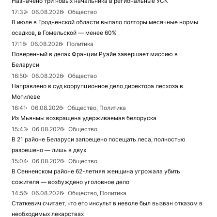
Назначено три новых начальника в региональные УСК
17:32
06.08.2026
Общество
В июле в Гродненской области выпало полторы месячные нормы
осадков, в Гомельской — менее 60%
17:18
06.08.2026
Политика
Поверенный в делах Франции Руайе завершает миссию в
Беларуси
16:50
06.08.2026
Общество
Направлено в суд коррупционное дело директора лесхоза в
Могилеве
16:41
06.08.2026
Общество, Политика
Из Мьянмы возвращена удерживаемая белоруска
15:43
06.08.2026
Общество
В 21 районе Беларуси запрещено посещать леса, полностью
разрешено — лишь в двух
15:04
06.08.2026
Общество
В Сенненском районе 62-летняя женщина угрожала убить
сожителя — возбуждено уголовное дело
14:56
06.08.2026
Общество, Политика
Статкевич считает, что его инсульт в неволе был вызван отказом в
необходимых лекарствах