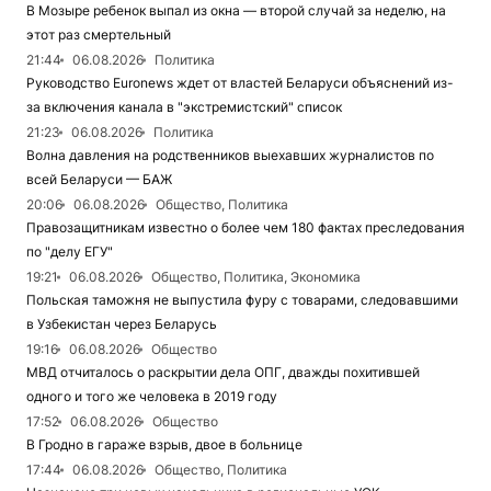
В Мозыре ребенок выпал из окна — второй случай за неделю, на
этот раз смертельный
21:44
06.08.2026
Политика
Руководство Euronews ждет от властей Беларуси объяснений из-
за включения канала в "экстремистский" список
21:23
06.08.2026
Политика
Волна давления на родственников выехавших журналистов по
всей Беларуси — БАЖ
20:06
06.08.2026
Общество, Политика
Правозащитникам известно о более чем 180 фактах преследования
по "делу ЕГУ"
19:21
06.08.2026
Общество, Политика, Экономика
Польская таможня не выпустила фуру с товарами, следовавшими
в Узбекистан через Беларусь
19:16
06.08.2026
Общество
МВД отчиталось о раскрытии дела ОПГ, дважды похитившей
одного и того же человека в 2019 году
17:52
06.08.2026
Общество
В Гродно в гараже взрыв, двое в больнице
17:44
06.08.2026
Общество, Политика