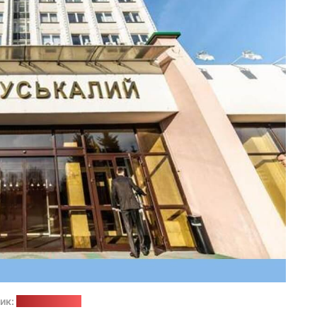
ик:
Profmedia.by