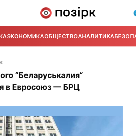
КА
ЭКОНОМИКА
ОБЩЕСТВО
АНАЛИТИКА
БЕЗОП
00
ого “Беларуськалия“
я в Евросоюз — БРЦ