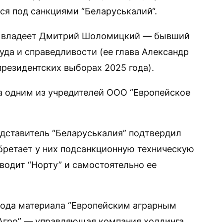
ся под санкциями “Беларуськалий“.
” владеет Дмитрий Шоломицкий — бывший
уда и справедливости (ее глава Александр
президентских выборах 2025 года).
а одним из учредителей ООО “Европейское
едставитель “Беларуськалия” подтвердил
бретает у них подсанкционную техническую
зводит “Норту” и самостоятельно ее
хода материала “Европейским аграрным
-Агро” — управляющая компания холдинга