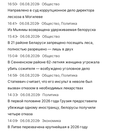
16:50
06.08.2026
Общество
Направлено в суд коррупционное дело директора
лесхоза в Могилеве
16:41
06.08.2026
Общество, Политика
Из Мьянмы возвращена удерживаемая белоруска
15:43
06.08.2026
Общество
В 21 районе Беларуси запрещено посещать леса,
полностью разрешено — лишь в двух
15:04
06.08.2026
Общество
В Сенненском районе 62-летняя женщина угрожала
убить сожителя — возбуждено уголовное дело
14:56
06.08.2026
Общество, Политика
Статкевич считает, что его инсульт в неволе был
вызван отказом в необходимых лекарствах
14:33
06.08.2026
Политика
В первой половине 2026 года Грузия предоставила
убежище одному иностранцу, белорусы получили
четыре отказа
14:09
06.08.2026
Экономика
В Литве перехвачена крупнейшая в 2026 году