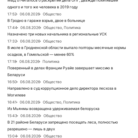
МВД отчиталось о раскрытии дела ОПГ, дважды похитившей
одного и того же человека в 2019 году
17:52
06.08.2026
Общество
В Гродно в гараже взрыв, двое в больнице
17:44
06.08.2026
Общество, Политика
Назначено три новых начальника в региональные УСК
17:32
06.08.2026
Общество
В июле в Гродненской области выпало полторы месячные нормы
осадков, в Гомельской — менее 60%
17:18
06.08.2026
Политика
Поверенный в делах Франции Руайе завершает миссию в
Беларуси
16:50
06.08.2026
Общество
Направлено в суд коррупционное дело директора лесхоза в
Могилеве
16:41
06.08.2026
Общество, Политика
Из Мьянмы возвращена удерживаемая белоруска
15:43
06.08.2026
Общество
В 21 районе Беларуси запрещено посещать леса, полностью
разрешено — лишь в двух
15:04
06.08.2026
Общество