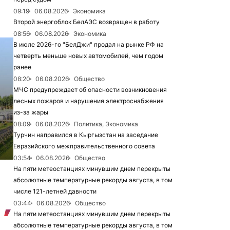
09:19
06.08.2026
Экономика
Второй энергоблок БелАЭС возвращен в работу
08:56
06.08.2026
Экономика
В июле 2026-го "БелДжи" продал на рынке РФ на
четверть меньше новых автомобилей, чем годом
ранее
08:20
06.08.2026
Общество
МЧС предупреждает об опасности возникновения
лесных пожаров и нарушения электроснабжения
из-за жары
08:09
06.08.2026
Политика, Экономика
Турчин направился в Кыргызстан на заседание
Евразийского межправительственного совета
03:54
06.08.2026
Общество
На пяти метеостанциях минувшим днем перекрыты
абсолютные температурные рекорды августа, в том
числе 121-летней давности
03:44
06.08.2026
Общество
На пяти метеостанциях минувшим днем перекрыты
абсолютные температурные рекорды августа, в том