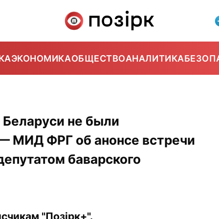
КА
ЭКОНОМИКА
ОБЩЕСТВО
АНАЛИТИКА
БЕЗОП
 Беларуси не были
— МИД ФРГ об анонсе встречи
депутатом баварского
счикам "Позірк+".