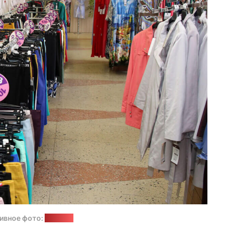
ивное фото:
1prof.by