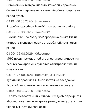
Обвиненный в выращивании конопли и хранении
более 25 кг марихуаны житель Жлобина предстанет
перед судом
09:19
06.08.2026
Экономика
Второй энергоблок БелАЭС возвращен в работу
08:56
06.08.2026
Экономика
В июле 2026-го "БелДжи" продал на рынке РФ на
четверть меньше новых автомобилей, чем годом
ранее
08:20
06.08.2026
Общество
МЧС предупреждает об опасности возникновения
лесных пожаров и нарушения электроснабжения
из-за жары
08:09
06.08.2026
Политика, Экономика
Турчин направился в Кыргызстан на заседание
Евразийского межправительственного совета
03:54
06.08.2026
Общество
На пяти метеостанциях минувшим днем перекрыты
абсолютные температурные рекорды августа, в том
числе 121-летней давности