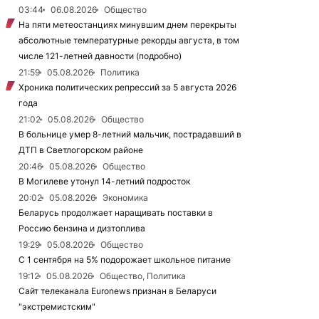
03:44
06.08.2026
Общество
На пяти метеостанциях минувшим днем перекрыты
абсолютные температурные рекорды августа, в том
числе 121-летней давности (подробно)
21:59
05.08.2026
Политика
Хроника политических репрессий за 5 августа 2026
года
21:02
05.08.2026
Общество
В больнице умер 8-летний мальчик, пострадавший в
ДТП в Светлогорском районе
20:46
05.08.2026
Общество
В Могилеве утонул 14-летний подросток
20:02
05.08.2026
Экономика
Беларусь продолжает наращивать поставки в
Россию бензина и дизтоплива
19:29
05.08.2026
Общество
С 1 сентября на 5% подорожает школьное питание
19:12
05.08.2026
Общество, Политика
Сайт телеканала Euronews признан в Беларуси
"экстремистским"