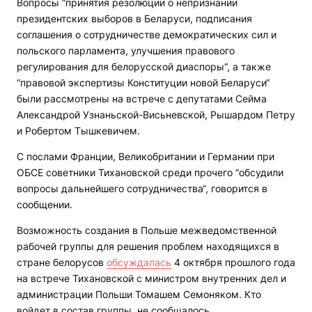
Вопросы “принятия резолюции о непризнании
президентских выборов в Беларуси, подписания
соглашения о сотрудничестве демократических сил и
польского парламента, улучшения правового
регулирования для белорусской диаспоры“, а также
“правовой экспертизы Конституции новой Беларуси“
были рассмотрены на встрече с депутатами Сейма
Александрой Узнаньской-Висьневской, Рышардом Петру
и Робертом Тышкевичем.
С послами Франции, Великобритании и Германии при
ОБСЕ советники Тихановской среди прочего “обсудили
вопросы дальнейшего сотрудничества“, говорится в
сообщении.
Возможность создания в Польше межведомственной
рабочей группы для решения проблем находящихся в
стране белорусов
обсуждалась
4 октября прошлого года
на встрече Тихановской с министром внутренних дел и
администрации Польши Томашем Семоняком. Кто
войдет в состав группы, не сообщалось.