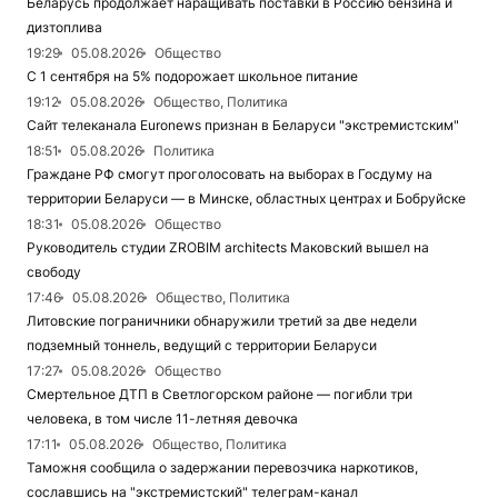
Беларусь продолжает наращивать поставки в Россию бензина и
дизтоплива
19:29
05.08.2026
Общество
С 1 сентября на 5% подорожает школьное питание
19:12
05.08.2026
Общество, Политика
Сайт телеканала Euronews признан в Беларуси "экстремистским"
18:51
05.08.2026
Политика
Граждане РФ смогут проголосовать на выборах в Госдуму на
территории Беларуси — в Минске, областных центрах и Бобруйске
18:31
05.08.2026
Общество
Руководитель студии ZROBIM architects Маковский вышел на
свободу
17:46
05.08.2026
Общество, Политика
Литовские пограничники обнаружили третий за две недели
подземный тоннель, ведущий с территории Беларуси
17:27
05.08.2026
Общество
Смертельное ДТП в Светлогорском районе — погибли три
человека, в том числе 11-летняя девочка
17:11
05.08.2026
Общество, Политика
Таможня сообщила о задержании перевозчика наркотиков,
сославшись на "экстремистский" телеграм-канал