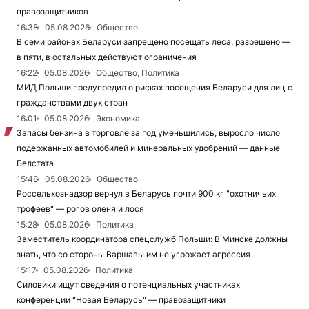
правозащитников
16:38
05.08.2026
Общество
В семи районах Беларуси запрещено посещать леса, разрешено —
в пяти, в остальных действуют ограничения
16:22
05.08.2026
Общество, Политика
МИД Польши предупредил о рисках посещения Беларуси для лиц с
гражданствами двух стран
16:01
05.08.2026
Экономика
Запасы бензина в торговле за год уменьшились, выросло число
подержанных автомобилей и минеральных удобрений — данные
Белстата
15:48
05.08.2026
Общество
Россельхознадзор вернул в Беларусь почти 900 кг "охотничьих
трофеев" — рогов оленя и лося
15:28
05.08.2026
Политика
Заместитель координатора спецслужб Польши: В Минске должны
знать, что со стороны Варшавы им не угрожает агрессия
15:17
05.08.2026
Политика
Силовики ищут сведения о потенциальных участниках
конференции "Новая Беларусь" — правозащитники