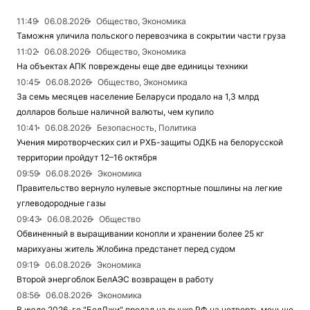
11:49
06.08.2026
Общество, Экономика
Таможня уличила польского перевозчика в сокрытии части груза
11:02
06.08.2026
Общество, Экономика
На объектах АПК повреждены еще две единицы техники
10:45
06.08.2026
Общество, Экономика
За семь месяцев население Беларуси продало на 1,3 млрд
долларов больше наличной валюты, чем купило
10:41
06.08.2026
Безопасность, Политика
Учения миротворческих сил и РХБ-защиты ОДКБ на белорусской
территории пройдут 12–16 октября
09:59
06.08.2026
Экономика
Правительство вернуло нулевые экспортные пошлины на легкие
углеводородные газы
09:43
06.08.2026
Общество
Обвиненный в выращивании конопли и хранении более 25 кг
марихуаны житель Жлобина предстанет перед судом
09:19
06.08.2026
Экономика
Второй энергоблок БелАЭС возвращен в работу
08:56
06.08.2026
Экономика
В июле 2026-го "БелДжи" продал на рынке РФ на четверть меньше