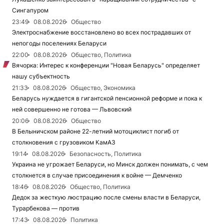
Сингапуром
23:49
08.08.2026
Общество
Электроснабжение восстановлено во всех пострадавших от
непогоды поселениях Беларуси
22:00
08.08.2026
Общество, Политика
Вячорка: Интерес к конференции "Новая Беларусь" определяет
нашу субъектность
21:33
08.08.2026
Общество, Экономика
Беларусь нуждается в гигантской пенсионной реформе и пока к
ней совершенно не готова — Львовский
20:06
08.08.2026
Общество
В Белыничском районе 22-летний мотоциклист погиб от
столкновения с грузовиком КамАЗ
19:14
08.08.2026
Безопасность, Политика
Украина не угрожает Беларуси, но Минск должен понимать, с чем
столкнется в случае присоединения к войне — Демченко
18:46
08.08.2026
Общество, Политика
Дедок за жесткую люстрацию после смены власти в Беларуси,
Турарбекова — против
17:43
08.08.2026
Политика