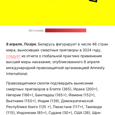
Источник:
сайт Amnesty International
8 апреля,
Позірк
.
Беларусь фигурирует в числе 46 стран
мира, выносивших смертные приговоры в 2024 году,
следует
из отчета о глобальной практике применения
высшей меры наказания, опубликованного 8 апреля
международной правозащитной организацией Amnesty
International.
Правозащитники смогли подтвердить вынесение
смертных приговоров в Египте (365), Ираке (200+),
Нигерии (186+), Бангладеш (165+), Йемене (152+),
Вьетнаме (150+), Индии (139), Демократической
Республике Конго (125 +), Пакистане (117+), Таиланде
(115), Индонезии (85+), Судане (30+), США (26), Шри-