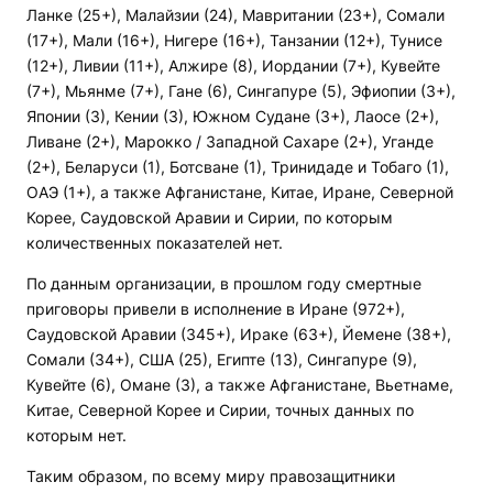
Ланке (25+), Малайзии (24), Мавритании (23+), Сомали
(17+), Мали (16+), Нигере (16+), Танзании (12+), Тунисе
(12+), Ливии (11+), Алжире (8), Иордании (7+), Кувейте
(7+), Мьянме (7+), Гане (6), Сингапуре (5), Эфиопии (3+),
Японии (3), Кении (3), Южном Судане (3+), Лаосе (2+),
Ливане (2+), Марокко / Западной Сахаре (2+), Уганде
(2+), Беларуси (1), Ботсване (1), Тринидаде и Тобаго (1),
ОАЭ (1+), а также Афганистане, Китае, Иране, Северной
Корее, Саудовской Аравии и Сирии, по которым
количественных показателей нет.
По данным организации, в прошлом году смертные
приговоры привели в исполнение в Иране (972+),
Саудовской Аравии (345+), Ираке (63+), Йемене (38+),
Сомали (34+), США (25), Египте (13), Сингапуре (9),
Кувейте (6), Омане (3), а также Афганистане, Вьетнаме,
Китае, Северной Корее и Сирии, точных данных по
которым нет.
Таким образом, по всему миру правозащитники