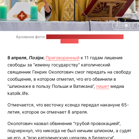
Архивное фото:
портал Римско-католического костела в
Беларуси
8 апреля,
Позірк
.
Приговоренный
к 11 годам лишения
свободы за “измену государству“ католический
священник Генрих Околотович смог передать на свободу
сообщение, в котором отметил, что его обвинили в
“шпионаже в пользу Польши и Ватикана“,
пишет
медиа
katolik.life.
Отмечается, что весточку ксендз передал накануне 65-
летия, которое он отмечает 8 апреля.
Околотович назвал обвинение “грубой провокацией“,
подчеркнул, что никогда не был ничьим шпионом, а судят
не его, а “всю католическую церковь в Беларуси“.