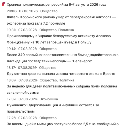
Хроника политических репрессий за 6–7 августа 2026 года
20:08
07.08.2026
Общество
Житель Кобринского района умер от передозировки алкоголя —
экспертиза показала 7,2 промилле
19:31
07.08.2026
Общество, Политика
Проживающему в Украине белорусскому активисту Алексею
Францкевичу на 10 лет запрещен въезд в Польшу
19:14
07.08.2026
Общество
Более 340 аварийно-восстановительных бригад задействовано в
ликвидации последствий непогоды — "Белэнерго"
18:17
07.08.2026
Общество
Двухлетняя девочка выпала из окна четвертого этажа в Бресте
18:07
07.08.2026
Общество, Политика
За неделю для детей политзаключенных собрана почти половина
заявленной суммы
17:37
07.08.2026
Экономика
Лукашенко: Сдерживание цен и инфляции остается за
правительством
17:26
07.08.2026
Общество
За восемь дней в милицию поступило более 2,5 тыс. сообщений о