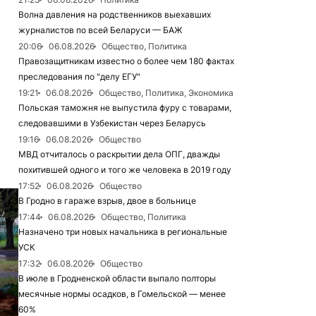
Волна давления на родственников выехавших
журналистов по всей Беларуси — БАЖ
20:06
06.08.2026
Общество, Политика
Правозащитникам известно о более чем 180 фактах
преследования по "делу ЕГУ"
19:21
06.08.2026
Общество, Политика, Экономика
Польская таможня не выпустила фуру с товарами,
следовавшими в Узбекистан через Беларусь
19:16
06.08.2026
Общество
МВД отчиталось о раскрытии дела ОПГ, дважды
похитившей одного и того же человека в 2019 году
17:52
06.08.2026
Общество
В Гродно в гараже взрыв, двое в больнице
17:44
06.08.2026
Общество, Политика
Назначено три новых начальника в региональные
УСК
17:32
06.08.2026
Общество
В июле в Гродненской области выпало полторы
месячные нормы осадков, в Гомельской — менее
60%