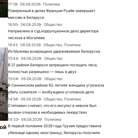
17:18
06.08.2026
Политика
Поверенный в делах Франции Руайе завершает
миссию в Беларуси
16:50
06.08.2026
Общество
Направлено в суд коррупционное дело директора
лесхоза в Могилеве
16:41
06.08.2026
Общество, Политика
Из Мьянмы возвращена удерживаемая белоруска
15:43
06.08.2026
Общество
В 21 районе Беларуси запрещено посещать леса,
полностью разрешено — лишь в двух
15:04
06.08.2026
Общество
В Сенненском районе 62-летняя женщина угрожала
убить сожителя — возбуждено уголовное дело
14:56
06.08.2026
Общество, Политика
Статкевич считает, что его инсульт в неволе был
вызван отказом в необходимых лекарствах
14:33
06.08.2026
Политика
В первой половине 2026 года Грузия предоставила
рой
убежище одному иностранцу, белорусы получили