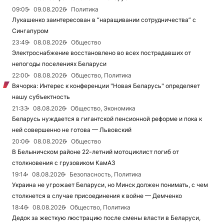
09:05
09.08.2026
Политика
Лукашенко заинтересован в “наращивании сотрудничества” с
Сингапуром
23:49
08.08.2026
Общество
Электроснабжение восстановлено во всех пострадавших от
непогоды поселениях Беларуси
22:00
08.08.2026
Общество, Политика
Вячорка: Интерес к конференции "Новая Беларусь" определяет
нашу субъектность
21:33
08.08.2026
Общество, Экономика
Беларусь нуждается в гигантской пенсионной реформе и пока к
ней совершенно не готова — Львовский
20:06
08.08.2026
Общество
В Белыничском районе 22-летний мотоциклист погиб от
столкновения с грузовиком КамАЗ
19:14
08.08.2026
Безопасность, Политика
Украина не угрожает Беларуси, но Минск должен понимать, с чем
столкнется в случае присоединения к войне — Демченко
18:46
08.08.2026
Общество, Политика
Дедок за жесткую люстрацию после смены власти в Беларуси,