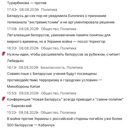
Турарбекова — против
17:43
08.08.2026
Политика
Беларусь до сих пор не уведомила Euronews о признании
телеканала "экстремистским" и не аргументировала решение
17:08
08.08.2026
Общество, Политика
Легализация белорусов, увековечение памяти понятны для
мирного времени, но в Украине война — посол Чорногор
16:32
08.08.2026
Общество, Политика
Нужны идеи, чтобы расшевелить белорусов за рубежом, считает
Лебедько
16:13
08.08.2026
Безопасность, Политика
Совместные с Беларусью учения будут посвящены
противодействию терроризму в городских условиях —
Минобороны Китая
15:53
08.08.2026
Общество, Политика
Конференция "Новая Беларусь" всегда приводит к "смене политик"
— Барковский
15:22
08.08.2026
Общество, Политика
В войне против Украины с российской стороны погибло уже более
500 белорусов — Кабанчук