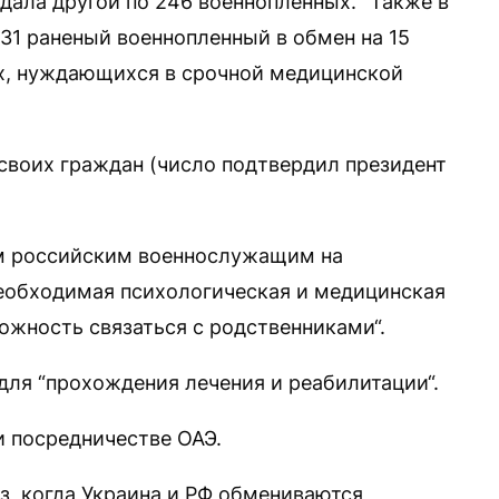
дала другой по 246 военнопленных. “Также в
31 раненый военнопленный в обмен на 15
х, нуждающихся в срочной медицинской
 своих граждан (число подтвердил президент
м российским военнослужащим на
еобходимая психологическая и медицинская
ожность связаться с родственниками“.
для “прохождения лечения и реабилитации“.
и посредничестве ОАЭ.
аз, когда Украина и РФ обмениваются