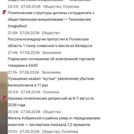
23:33
07.08.2026
Общество, Политика
Политические структуры должны сотрудничать с
общественными инициативами — Тихановская
(подробно)
21:59
07.08.2026
Общество
Россельхознадзор не пропустил в Псковскую
область 1 тонну сливочного масла из Беларуси
21:46
07.08.2026
Экономика
Подписано соглашение об электронной торговле
товарами в ЕАЭС
21:16
07.08.2026
Экономика
Лукашенко назвал "жутью" увеличение убытков
Белкоопсоюза в 11 раз
20:53
07.08.2026
Политика
Хроника политических репрессий за 6–7 августа
2026 года
20:08
07.08.2026
Общество
Житель Кобринского района умер от передозировки
алкоголя — экспертиза показала 7,2 промилле
19:31
07.08.2026
Общество, Политика