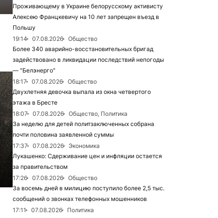
Проживающему в Украине белорусскому активисту
Алексею Францкевичу на 10 лет запрещен въезд в
Польшу
19:14
07.08.2026
Общество
Более 340 аварийно-восстановительных бригад
задействовано в ликвидации последствий непогоды
— "Белэнерго"
18:17
07.08.2026
Общество
Двухлетняя девочка выпала из окна четвертого
этажа в Бресте
18:07
07.08.2026
Общество, Политика
За неделю для детей политзаключенных собрана
почти половина заявленной суммы
17:37
07.08.2026
Экономика
Лукашенко: Сдерживание цен и инфляции остается
за правительством
17:26
07.08.2026
Общество
За восемь дней в милицию поступило более 2,5 тыс.
сообщений о звонках телефонных мошенников
17:11
07.08.2026
Политика