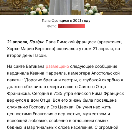
Папа Франциск в 2021 году
Фото:
vaticannews.va
21 апреля,
Позірк.
Папа Римский Франциск (аргентинец
Хорхе Марио Бергольо) скончался утром 21 апреля, во
второй день Пасхи.
На сайте Ватикана
размещено
следующее сообщение
кардинала Кевина Фаррелла, камергера Апостольской
палаты: “Дорогие братья и сестры, с глубокой скорбью я
должен объявить о смерти нашего Святого Отца
Франциска. Сегодня в 7:35 утра епископ Рима Франциск
вернулся в дом Отца. Вся его жизнь была посвящена
служению Господу и Его Церкви. Он учил нас жить
ценностями Евангелия с верностью, мужеством и
всеобщей любовью, особенно в отношении самых
бедных и маргинальных слоев населения. С огромной