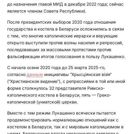
до назначения главой МИД в декабре 2022 года; сейчас
является членом Совета Республики).
После президентских выборов 2020 года отношения
государства и костела в Беларуси осложнились в связи
с тем, что многие католические иерархи и верующие
открыто выступили против волны насилия и репрессий,
последовавших за массовыми протестами против
фальсификации итогов голосования в пользу Лукашенко.
С начала осени 2020 года до 25 марта 2025-го,
согласно
данным
инициативы “Хрысціянская візія“
(“Христианское видение“), с репрессиями в той или иной
форме столкнулось 32 представителя Римско-
католического костела в Беларуси, пять — Греко-
католической (униатской) церкви.
Вместе с тем режим Лукашенко всячески пытается
продемонстрировать нормализацию отношений как с
костелом в Беларуси, так и с мировым католицизмом в
целом. Белорусские власти неоднократно заявляли о