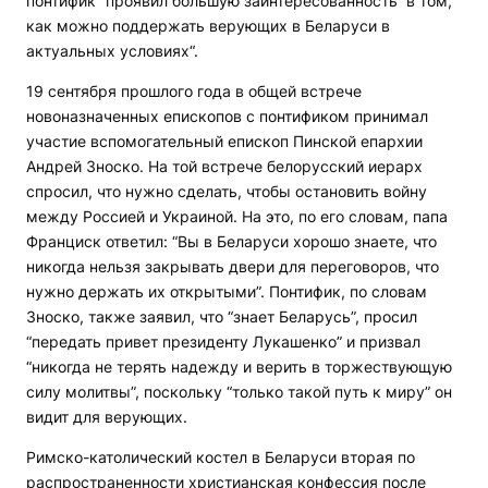
понтифик “проявил большую заинтересованность“ в том,
как можно поддержать верующих в Беларуси в
актуальных условиях“.
19 сентября прошлого года в общей встрече
новоназначенных епископов с понтификом принимал
участие вспомогательный епископ Пинской епархии
Андрей Зноско. На той встрече белорусский иерарх
спросил, что нужно сделать, чтобы остановить войну
между Россией и Украиной. На это, по его словам, папа
Франциск ответил: “Вы в Беларуси хорошо знаете, что
никогда нельзя закрывать двери для переговоров, что
нужно держать их открытыми”. Понтифик, по словам
Зноско, также заявил, что “знает Беларусь”, просил
“передать привет президенту Лукашенко” и призвал
“никогда не терять надежду и верить в торжествующую
силу молитвы”, поскольку “только такой путь к миру” он
видит для верующих.
Римско-католический костел в Беларуси вторая по
распространенности христианская конфессия после