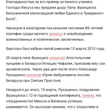
благодарностью за его пример истинного ученика
Господа Иисуса мы предаем душу Папы Франциска
безграничной милосердной любви Единого и Триединого
Бога!“.
Накануне в ежегодном пасхальном послании 88-летний
понтифик среди прочего
призвал
к освобождению
военнопленных и политических заключенных.
Бергольо был избран папой римским 13 марта 2013 года.
25 марта папа Франциск
назначил
Апостольским
нунцием в Беларуси Игнацио Чефалия, присвоив ему сан
архиепископа. Через два дня после этого Александр
Лукашенко
назначил
Юрия Амбразевича послом
Беларуси при Святом Престоле.
Незадолго до этого, 13 марта, Лукашенко, поздравляя
Франциска с 12-й годовщиной понтификата,
заявил
, что
сотрудничество Минска и Ватикана успешно
развивается. Он высказал мнение, что с открытием в