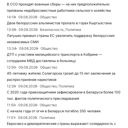
В ССО проходят военные сборы — на них предположительно
призваны недобросовестные работники сельского хозяйства
14:18
09.08.2026
Общество
Двое белорусских альпинистов пропало в горах Кыргызстана
13:56
09.08.2026
Безопасность, Политика
Латушко призвал страны ЕС увеличить поддержку белорусских
независимых СМИ
13:34
09.08.2026
Общество
ДТП с участием милицейского транспорта в Кобрине —
сотрудники МВД доставлены в больницу
12:50
09.08.2026
Общество
45-летнему жителю Солигорска грозит до 15 лет заключения за
распространение наркотиков
12:26
09.08.2026
Общество, Политика
С 2020 года правозащитники зафиксировали в Беларуси более 100
тыс. фактов политического преследования
11:50
09.08.2026
Общество
С начала года от огня в Беларуси погибло 350 человек
11:01
09.08.2026
Политика
Евросоюз и демократические страны выражают солидарность с