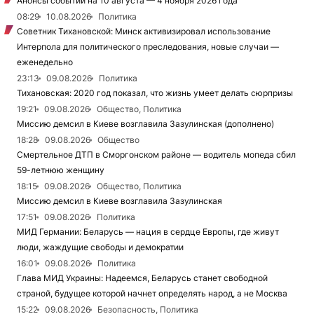
Анонсы событий на 10 августа — 4 ноября 2026 года
08:29
10.08.2026
Политика
Советник Тихановской: Минск активизировал использование
Интерпола для политического преследования, новые случаи —
еженедельно
23:13
09.08.2026
Политика
Тихановская: 2020 год показал, что жизнь умеет делать сюрпризы
19:21
09.08.2026
Общество, Политика
Миссию демсил в Киеве возглавила Зазулинская (дополнено)
18:28
09.08.2026
Общество
Смертельное ДТП в Сморгонском районе — водитель мопеда сбил
59-летнюю женщину
18:15
09.08.2026
Общество, Политика
Миссию демсил в Киеве возглавила Зазулинская
17:51
09.08.2026
Политика
МИД Германии: Беларусь — нация в сердце Европы, где живут
люди, жаждущие свободы и демократии
16:01
09.08.2026
Политика
Глава МИД Украины: Надеемся, Беларусь станет свободной
страной, будущее которой начнет определять народ, а не Москва
15:22
09.08.2026
Безопасность, Политика