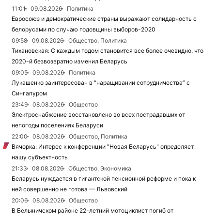
11:01
09.08.2026
Политика
Евросоюз и демократические страны выражают солидарность с
белорусами по случаю годовщины выборов-2020
09:58
09.08.2026
Общество, Политика
Тихановская: С каждым годом становится все более очевидно, что
2020-й безвозвратно изменил Беларусь
09:05
09.08.2026
Политика
Лукашенко заинтересован в “наращивании сотрудничества” с
Сингапуром
23:49
08.08.2026
Общество
Электроснабжение восстановлено во всех пострадавших от
непогоды поселениях Беларуси
22:00
08.08.2026
Общество, Политика
Вячорка: Интерес к конференции "Новая Беларусь" определяет
нашу субъектность
21:33
08.08.2026
Общество, Экономика
Беларусь нуждается в гигантской пенсионной реформе и пока к
ней совершенно не готова — Львовский
20:06
08.08.2026
Общество
В Белыничском районе 22-летний мотоциклист погиб от