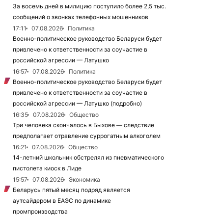
За восемь дней в милицию поступило более 2,5 тыс.
сообщений о звонках телефонных мошенников
17:11
07.08.2026
Политика
Военно-политическое руководство Беларуси будет
привлечено к ответственности за соучастие в
российской агрессии — Латушко
16:57
07.08.2026
Политика
Военно-политическое руководство Беларуси будет
привлечено к ответственности за соучастие в
российской агрессии — Латушко (подробно)
16:35
07.08.2026
Общество
Три человека скончалось в Быхове — следствие
предполагает отравление суррогатным алкоголем
16:21
07.08.2026
Общество
14-летний школьник обстрелял из пневматического
пистолета киоск в Лиде
15:57
07.08.2026
Экономика
Беларусь пятый месяц подряд является
аутсайдером в ЕАЭС по динамике
промпроизводства