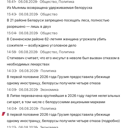
16:41
06.08.2026
Общество, Политика
Из Мьянмы возвращена удерживаемая белоруска
15:43
06.08.2026
Общество
В 21 районе Беларуси запрещено посещать леса, полностью
разрешено — лишь в двух
15:04
06.08.2026
Общество
В Сенненском районе 62-летняя женщина угрожала убить
сожителя — возбуждено уголовное дело
14:56
06.08.2026
Общество, Политика
Статкевич считает, что его инсульт в неволе был вызван отказом в
необходимых лекарствах
14:33
06.08.2026
Политика
В первой половине 2026 года Грузия предоставила убежище
одному иностранцу, белорусы получили четыре отказа
14:09
06.08.2026
Экономика
В Литве перехвачена крупнейшая в 2026 году партия нелегальных
сигарет, в том числе с белорусскими акцизными марками
14:04
06.08.2026
Политика
В первой половине 2026 года Грузия предоставила убежище
одному иностранцу, белорусы получили четыре отказа (подробно)
13:27
06.08.2026
Экономика