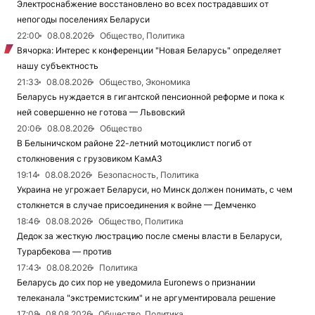
Электроснабжение восстановлено во всех пострадавших от
непогоды поселениях Беларуси
22:00
08.08.2026
Общество, Политика
Вячорка: Интерес к конференции "Новая Беларусь" определяет
нашу субъектность
21:33
08.08.2026
Общество, Экономика
Беларусь нуждается в гигантской пенсионной реформе и пока к
ней совершенно не готова — Львовский
20:06
08.08.2026
Общество
В Белыничском районе 22-летний мотоциклист погиб от
столкновения с грузовиком КамАЗ
19:14
08.08.2026
Безопасность, Политика
Украина не угрожает Беларуси, но Минск должен понимать, с чем
столкнется в случае присоединения к войне — Демченко
18:46
08.08.2026
Общество, Политика
Дедок за жесткую люстрацию после смены власти в Беларуси,
Турарбекова — против
17:43
08.08.2026
Политика
Беларусь до сих пор не уведомила Euronews о признании
телеканала "экстремистским" и не аргументировала решение
17:08
08.08.2026
Общество, Политика