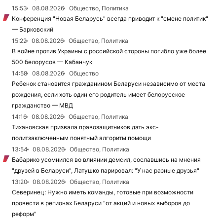
15:53
08.08.2026
Общество, Политика
Конференция "Новая Беларусь" всегда приводит к "смене политик"
— Барковский
15:22
08.08.2026
Общество, Политика
В войне против Украины с российской стороны погибло уже более
500 белорусов — Кабанчук
14:58
08.08.2026
Общество
Ребенок становится гражданином Беларуси независимо от места
рождения, если хоть один его родитель имеет белорусское
гражданство — МВД
14:16
08.08.2026
Общество, Политика
Тихановская призвала правозащитников дать экс-
политзаключенным понятный алгоритм помощи
13:54
08.08.2026
Общество, Политика
Бабарико усомнился во влиянии демсил, сославшись на мнения
"друзей в Беларуси", Латушко парировал: "У нас разные друзья"
13:20
08.08.2026
Общество, Политика
Северинец: Нужно иметь команды, готовые при возможности
провести в регионах Беларуси "от акций и новых выборов до
реформ"