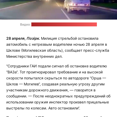
Видео:
пресс-служба МВД / Стоп-кадр: "Позірк"
28 апреля,
Позірк
.
Милиция стрельбой остановила
автомобиль с нетрезвым водителем ночью 28 апреля в
Шклове (Могилевская область), сообщает пресс-служба
Министерства внутренних дел.
“Сотрудники ГАИ подали сигнал об остановке водителю
“ВАЗа“. Тот проигнорировал требование и на высокой
скорости попытался скрыться по автодороге “Орша —
Шклов — Могилев“, создавая реальную угрозу другим
участникам дорожного движения, — говорится в
сообщении. — После неоднократных предупреждений об
использовании оружия инспектор произвел прицельные
выстрелы по колесам. Авто остановили“.