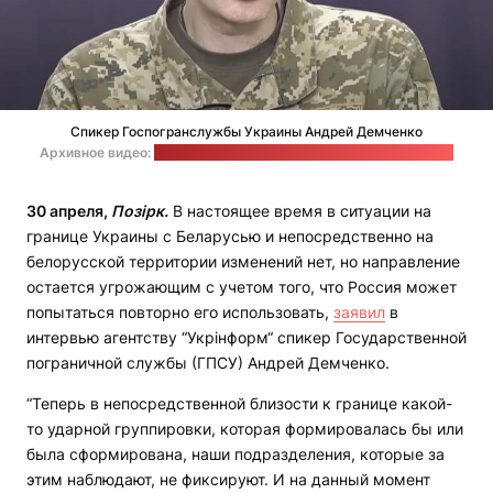
Спикер Госпогранслужбы Украины Андрей Демченко
Архивное видео:
медиацентр "Украина" / Стоп-кадр: "Позірк"
30 апреля,
Позірк.
В настоящее время в ситуации на
границе Украины с Беларусью и непосредственно на
белорусской территории изменений нет, но направление
остается угрожающим с учетом того, что Россия может
попытаться повторно его использовать,
заявил
в
интервью агентству “Укрінформ“ спикер Государственной
пограничной службы (ГПСУ) Андрей Демченко.
“Теперь в непосредственной близости к границе какой-
то ударной группировки, которая формировалась бы или
была сформирована, наши подразделения, которые за
этим наблюдают, не фиксируют. И на данный момент