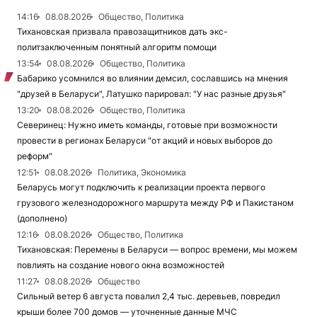
14:16
08.08.2026
Общество, Политика
Тихановская призвала правозащитников дать экс-
политзаключенным понятный алгоритм помощи
13:54
08.08.2026
Общество, Политика
Бабарико усомнился во влиянии демсил, сославшись на мнения
"друзей в Беларуси", Латушко парировал: "У нас разные друзья"
13:20
08.08.2026
Общество, Политика
Северинец: Нужно иметь команды, готовые при возможности
провести в регионах Беларуси "от акций и новых выборов до
реформ"
12:51
08.08.2026
Политика, Экономика
Беларусь могут подключить к реализации проекта первого
грузового железнодорожного маршрута между РФ и Пакистаном
(дополнено)
12:16
08.08.2026
Общество, Политика
Тихановская: Перемены в Беларуси — вопрос времени, мы можем
повлиять на создание нового окна возможностей
11:27
08.08.2026
Общество
Сильный ветер 6 августа повалил 2,4 тыс. деревьев, повредил
крыши более 700 домов — уточненные данные МЧС