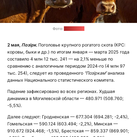
Фото:
pexels.com
2 мая,
Позірк
.
Поголовье крупного рогатого скота (КРС:
коровы, быки и др.) по итогам января — марта 2025 года
составило 4 млн 12 тыс. 241 — на 2,1% меньше по
сравнению с аналогичным периодом 2024-го (4 млн 97
тыс. 254), следует из проведенного
“Позіркам“
анализа
данных Национального статистического комитета.
Падение зафиксировано во всех регионах. Худшая
динамика в Могилевской области — 480.971 (508.760;
-5,5%).
Далее следуют: Гродненская — 677.304 (694.281; -2,4%),
Гомельская — 590.124 (603.494; -2,2%), Минская —
910.672 (924.468; -1,5%), Брестская — 859.337 (869.901;