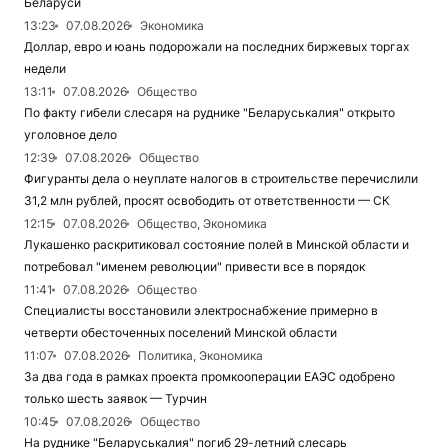
Беларуси
13:23
07.08.2026
Экономика
Доллар, евро и юань подорожали на последних биржевых торгах
недели
13:11
07.08.2026
Общество
По факту гибели слесаря на руднике "Беларуськалия" открыто
уголовное дело
12:39
07.08.2026
Общество
Фигуранты дела о неуплате налогов в строительстве перечислили
31,2 млн рублей, просят освободить от ответственности — СК
12:15
07.08.2026
Общество, Экономика
Лукашенко раскритиковал состояние полей в Минской области и
потребовал "именем революции" привести все в порядок
11:41
07.08.2026
Общество
Специалисты восстановили электроснабжение примерно в
четверти обесточенных поселений Минской области
11:07
07.08.2026
Политика, Экономика
За два года в рамках проекта промкооперации ЕАЭС одобрено
только шесть заявок — Турчин
10:45
07.08.2026
Общество
На руднике "Беларуськалия" погиб 29-летний слесарь