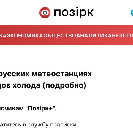
КА
ЭКОНОМИКА
ОБЩЕСТВО
АНАЛИТИКА
БЕЗОП
русских метеостанциях
ов холода (подробно)
счикам "Позірк+".
атитесь в службу подписки: