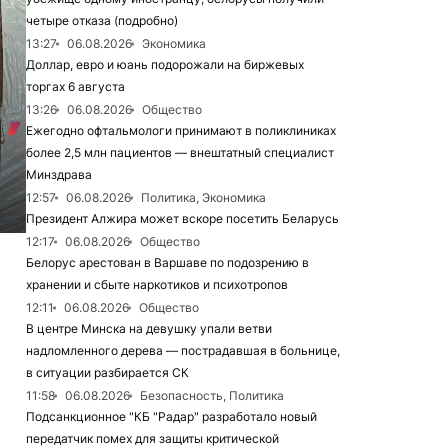
четыре отказа (подробно)
13:27
06.08.2026
Экономика
Доллар, евро и юань подорожали на биржевых
торгах 6 августа
13:26
06.08.2026
Общество
Ежегодно офтальмологи принимают в поликлиниках
более 2,5 млн пациентов — внештатный специалист
Минздрава
12:57
06.08.2026
Политика, Экономика
Президент Алжира может вскоре посетить Беларусь
12:17
06.08.2026
Общество
6
Белорус арестован в Варшаве по подозрению в
хранении и сбыте наркотиков и психотропов
12:11
06.08.2026
Общество
В центре Минска на девушку упали ветви
надломленного дерева — пострадавшая в больнице,
в ситуации разбирается СК
11:58
06.08.2026
Безопасность, Политика
Подсанкционное "КБ "Радар" разработало новый
передатчик помех для защиты критической