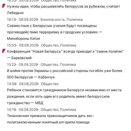
16:32
08.08.2026
Общество, Политика
Нужны идеи, чтобы расшевелить белорусов за рубежом, считает
Лебедько
16:13
08.08.2026
Безопасность, Политика
Совместные с Беларусью учения будут посвящены
противодействию терроризму в городских условиях —
Минобороны Китая
15:53
08.08.2026
Общество, Политика
Конференция "Новая Беларусь" всегда приводит к "смене политик"
— Барковский
15:22
08.08.2026
Общество, Политика
В войне против Украины с российской стороны погибло уже более
500 белорусов — Кабанчук
14:58
08.08.2026
Общество
Ребенок становится гражданином Беларуси независимо от места
рождения, если хоть один его родитель имеет белорусское
гражданство — МВД
14:16
08.08.2026
Общество, Политика
Тихановская призвала правозащитников дать экс-
политзаключенным понятный алгоритм помощи