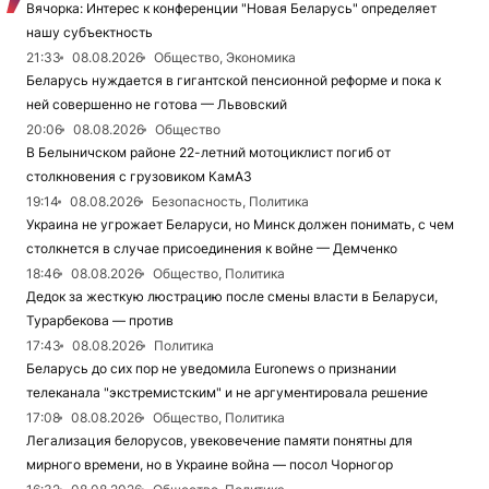
Вячорка: Интерес к конференции "Новая Беларусь" определяет
нашу субъектность
21:33
08.08.2026
Общество, Экономика
Беларусь нуждается в гигантской пенсионной реформе и пока к
ней совершенно не готова — Львовский
20:06
08.08.2026
Общество
В Белыничском районе 22-летний мотоциклист погиб от
столкновения с грузовиком КамАЗ
19:14
08.08.2026
Безопасность, Политика
Украина не угрожает Беларуси, но Минск должен понимать, с чем
столкнется в случае присоединения к войне — Демченко
18:46
08.08.2026
Общество, Политика
Дедок за жесткую люстрацию после смены власти в Беларуси,
Турарбекова — против
17:43
08.08.2026
Политика
Беларусь до сих пор не уведомила Euronews о признании
телеканала "экстремистским" и не аргументировала решение
17:08
08.08.2026
Общество, Политика
Легализация белорусов, увековечение памяти понятны для
мирного времени, но в Украине война — посол Чорногор