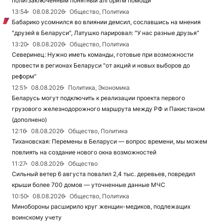
политзаключенным понятный алгоритм помощи
13:54
08.08.2026
Общество, Политика
Бабарико усомнился во влиянии демсил, сославшись на мнения
"друзей в Беларуси", Латушко парировал: "У нас разные друзья"
13:20
08.08.2026
Общество, Политика
Северинец: Нужно иметь команды, готовые при возможности
провести в регионах Беларуси "от акций и новых выборов до
реформ"
12:51
08.08.2026
Политика, Экономика
Беларусь могут подключить к реализации проекта первого
грузового железнодорожного маршрута между РФ и Пакистаном
(дополнено)
12:16
08.08.2026
Общество, Политика
Тихановская: Перемены в Беларуси — вопрос времени, мы можем
повлиять на создание нового окна возможностей
11:27
08.08.2026
Общество
Сильный ветер 6 августа повалил 2,4 тыс. деревьев, повредил
крыши более 700 домов — уточненные данные МЧС
10:50
08.08.2026
Общество, Политика
Минобороны расширило круг женщин-медиков, подлежащих
воинскому учету