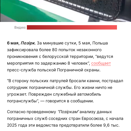
Видео:
Пограничная охрана Польши / Стоп-кадр: "Позірк"
6 мая,
Позірк
.
За минувшие сутки, 5 мая, Польша
зафиксировала более 80 попыток незаконного
проникновения с белорусской территории, “ведутся
мероприятия по задержанию 8 человек“,
сообщает
пресс-служба польской Пограничной охраны.
“В сторону польских патрулей бросали камни, пострадал
сотрудник пограничной службы. Его жизни ничто не
угрожает. Поврежден служебный автомобиль
погранслужбы“, — говорится в сообщении.
Согласно проведенному
“Позіркам“
анализу данных
пограничных служб соседних стран Евросоюза, с начала
2025 года эти ведомства предотвратили более 9,6 тыс.