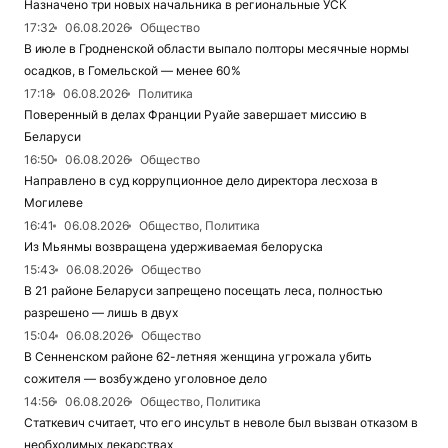
Назначено три новых начальника в региональные УСК
17:32
06.08.2026
Общество
В июле в Гродненской области выпало полторы месячные нормы
осадков, в Гомельской — менее 60%
17:18
06.08.2026
Политика
Поверенный в делах Франции Руайе завершает миссию в
Беларуси
16:50
06.08.2026
Общество
Направлено в суд коррупционное дело директора лесхоза в
Могилеве
16:41
06.08.2026
Общество, Политика
Из Мьянмы возвращена удерживаемая белоруска
15:43
06.08.2026
Общество
В 21 районе Беларуси запрещено посещать леса, полностью
разрешено — лишь в двух
15:04
06.08.2026
Общество
В Сенненском районе 62-летняя женщина угрожала убить
сожителя — возбуждено уголовное дело
14:56
06.08.2026
Общество, Политика
Статкевич считает, что его инсульт в неволе был вызван отказом в
необходимых лекарствах