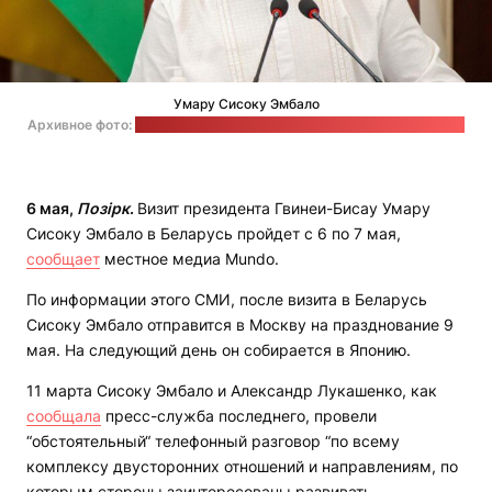
Умару Сисоку Эмбало
Архивное фото:
страница президента Гвинеи-Бисау в "Фейсбуке"
6 мая,
Позірк
.
Визит президента Гвинеи-Бисау Умару
Сисоку Эмбало в Беларусь пройдет с 6 по 7 мая,
сообщает
местное медиа Mundo.
По информации этого СМИ, после визита в Беларусь
Сисоку Эмбало отправится в Москву на празднование 9
мая. На следующий день он собирается в Японию.
11 марта Сисоку Эмбало и Александр Лукашенко, как
сообщала
пресс-служба последнего, провели
“обстоятельный“ телефонный разговор “по всему
комплексу двусторонних отношений и направлениям, по
которым стороны заинтересованы развивать