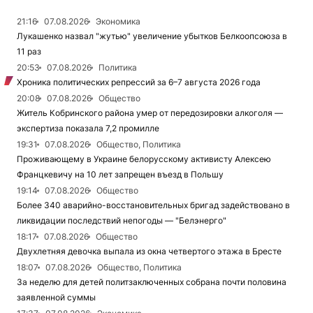
21:16
07.08.2026
Экономика
Лукашенко назвал "жутью" увеличение убытков Белкоопсоюза в
11 раз
20:53
07.08.2026
Политика
Хроника политических репрессий за 6–7 августа 2026 года
20:08
07.08.2026
Общество
Житель Кобринского района умер от передозировки алкоголя —
экспертиза показала 7,2 промилле
19:31
07.08.2026
Общество, Политика
Проживающему в Украине белорусскому активисту Алексею
Францкевичу на 10 лет запрещен въезд в Польшу
19:14
07.08.2026
Общество
Более 340 аварийно-восстановительных бригад задействовано в
ликвидации последствий непогоды — "Белэнерго"
18:17
07.08.2026
Общество
Двухлетняя девочка выпала из окна четвертого этажа в Бресте
18:07
07.08.2026
Общество, Политика
За неделю для детей политзаключенных собрана почти половина
заявленной суммы