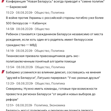
Конференция "Новая Беларусь" всегда приводит к "смене политик"
— Барковский
15:22
08.08.2026
Общество, Политика
В войне против Украины с российской стороны погибло уже более
500 белорусов — Кабанчук
14:58
08.08.2026
Общество
Ребенок становится гражданином Беларуси независимо от места
рождения, если хоть один его родитель имеет белорусское
гражданство — МВД
14:16
08.08.2026
Общество, Политика
Тихановская призвала правозащитников дать экс-
политзаключенным понятный алгоритм помощи
13:54
08.08.2026
Общество, Политика
Бабарико усомнился во влиянии демсил, сославшись на мнения
"друзей в Беларуси", Латушко парировал: "У нас разные друзья"
13:20
08.08.2026
Общество, Политика
Северинец: Нужно иметь команды, готовые при возможности
провести в регионах Беларуси "от акций и новых выборов до
реформ"
12:51
08.08.2026
Политика, Экономика
Беларусь могут подключить к реализации проекта первого