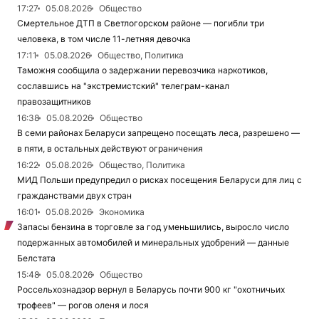
17:27
05.08.2026
Общество
Смертельное ДТП в Светлогорском районе — погибли три
человека, в том числе 11-летняя девочка
17:11
05.08.2026
Общество, Политика
Таможня сообщила о задержании перевозчика наркотиков,
сославшись на "экстремистский" телеграм-канал
правозащитников
16:38
05.08.2026
Общество
В семи районах Беларуси запрещено посещать леса, разрешено —
в пяти, в остальных действуют ограничения
16:22
05.08.2026
Общество, Политика
МИД Польши предупредил о рисках посещения Беларуси для лиц с
гражданствами двух стран
16:01
05.08.2026
Экономика
Запасы бензина в торговле за год уменьшились, выросло число
подержанных автомобилей и минеральных удобрений — данные
Белстата
15:48
05.08.2026
Общество
Россельхознадзор вернул в Беларусь почти 900 кг "охотничьих
трофеев" — рогов оленя и лося