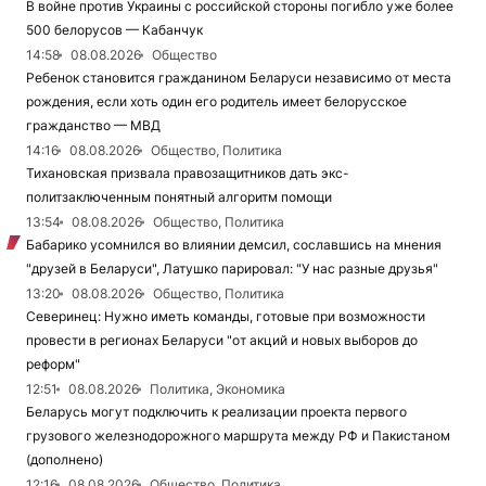
В войне против Украины с российской стороны погибло уже более
500 белорусов — Кабанчук
14:58
08.08.2026
Общество
Ребенок становится гражданином Беларуси независимо от места
рождения, если хоть один его родитель имеет белорусское
гражданство — МВД
14:16
08.08.2026
Общество, Политика
Тихановская призвала правозащитников дать экс-
политзаключенным понятный алгоритм помощи
13:54
08.08.2026
Общество, Политика
Бабарико усомнился во влиянии демсил, сославшись на мнения
"друзей в Беларуси", Латушко парировал: "У нас разные друзья"
13:20
08.08.2026
Общество, Политика
Северинец: Нужно иметь команды, готовые при возможности
провести в регионах Беларуси "от акций и новых выборов до
реформ"
12:51
08.08.2026
Политика, Экономика
Беларусь могут подключить к реализации проекта первого
грузового железнодорожного маршрута между РФ и Пакистаном
(дополнено)
12:16
08.08.2026
Общество, Политика