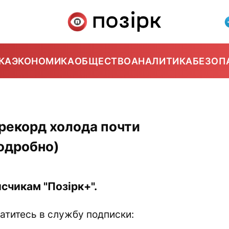
КА
ЭКОНОМИКА
ОБЩЕСТВО
АНАЛИТИКА
БЕЗОП
рекорд холода почти
одробно)
счикам "Позірк+".
атитесь в службу подписки: