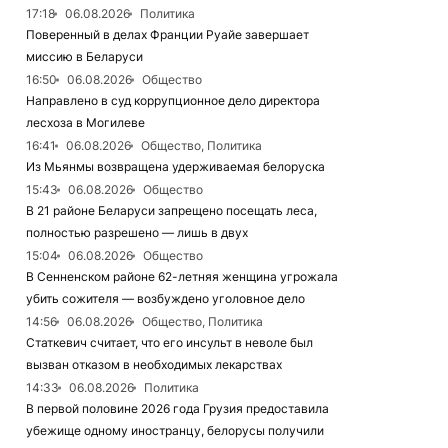
17:18
06.08.2026
Политика
Поверенный в делах Франции Руайе завершает
миссию в Беларуси
16:50
06.08.2026
Общество
Направлено в суд коррупционное дело директора
лесхоза в Могилеве
16:41
06.08.2026
Общество, Политика
Из Мьянмы возвращена удерживаемая белоруска
15:43
06.08.2026
Общество
В 21 районе Беларуси запрещено посещать леса,
полностью разрешено — лишь в двух
15:04
06.08.2026
Общество
В Сенненском районе 62-летняя женщина угрожала
убить сожителя — возбуждено уголовное дело
14:56
06.08.2026
Общество, Политика
Статкевич считает, что его инсульт в неволе был
вызван отказом в необходимых лекарствах
14:33
06.08.2026
Политика
В первой половине 2026 года Грузия предоставила
убежище одному иностранцу, белорусы получили