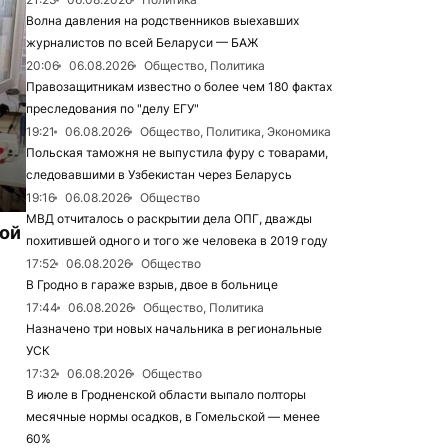
Волна давления на родственников выехавших
журналистов по всей Беларуси — БАЖ
20:06
06.08.2026
Общество, Политика
Правозащитникам известно о более чем 180 фактах
преследования по "делу ЕГУ"
19:21
06.08.2026
Общество, Политика, Экономика
Польская таможня не выпустила фуру с товарами,
следовавшими в Узбекистан через Беларусь
19:16
06.08.2026
Общество
МВД отчиталось о раскрытии дела ОПГ, дважды
рой
похитившей одного и того же человека в 2019 году
17:52
06.08.2026
Общество
В Гродно в гараже взрыв, двое в больнице
17:44
06.08.2026
Общество, Политика
Назначено три новых начальника в региональные
УСК
17:32
06.08.2026
Общество
В июле в Гродненской области выпало полторы
месячные нормы осадков, в Гомельской — менее
60%