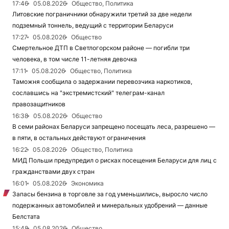
17:46
05.08.2026
Общество, Политика
Литовские пограничники обнаружили третий за две недели
подземный тоннель, ведущий с территории Беларуси
17:27
05.08.2026
Общество
Смертельное ДТП в Светлогорском районе — погибли три
человека, в том числе 11-летняя девочка
17:11
05.08.2026
Общество, Политика
Таможня сообщила о задержании перевозчика наркотиков,
сославшись на "экстремистский" телеграм-канал
правозащитников
16:38
05.08.2026
Общество
В семи районах Беларуси запрещено посещать леса, разрешено —
в пяти, в остальных действуют ограничения
16:22
05.08.2026
Общество, Политика
МИД Польши предупредил о рисках посещения Беларуси для лиц с
гражданствами двух стран
16:01
05.08.2026
Экономика
Запасы бензина в торговле за год уменьшились, выросло число
подержанных автомобилей и минеральных удобрений — данные
Белстата
15:48
05.08.2026
Общество