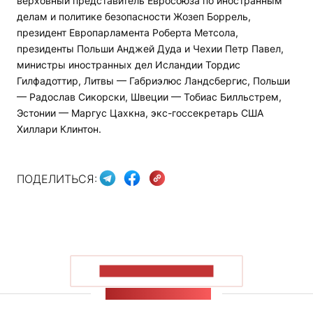
верховный представитель Евросоюза по иностранным
делам и политике безопасности Жозеп Боррель,
президент Европарламента Роберта Метсола,
президенты Польши Анджей Дуда и Чехии Петр Павел,
министры иностранных дел Исландии Тордис
Гилфадоттир, Литвы — Габриэлюс Ландсбергис, Польши
— Радослав Сикорски, Швеции — Тобиас Билльстрем,
Эстонии — Маргус Цахкна, экс-госсекретарь США
Хиллари Клинтон.
ПОДЕЛИТЬСЯ:
ПОКАЗАТЬ БОЛЬШЕ
ЛЕНТА НОВОСТЕЙ